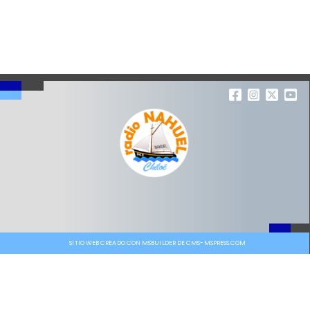
SITIO WEB CREADO CON MSBUILDER DE CMS-MSPRESS.COM