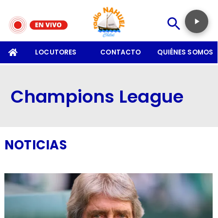
SOMOS
LOCUTORES
CONTACTO
QUIÉNES SOMOS
Champions League
NOTICIAS