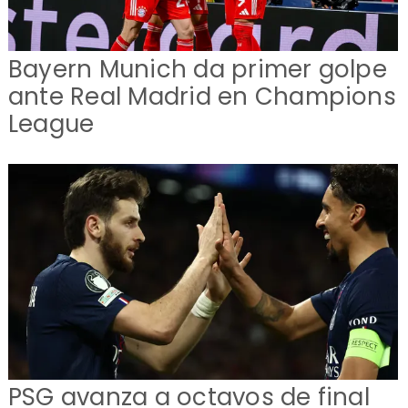
Bayern Munich da primer golpe
ante Real Madrid en Champions
League
PSG avanza a octavos de final