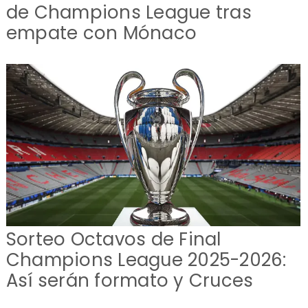
de Champions League tras
empate con Mónaco
Sorteo Octavos de Final
Champions League 2025-2026:
Así serán formato y Cruces