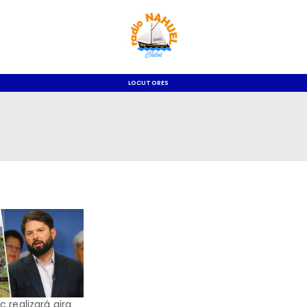
LOCUTORES
a
c realizará gira