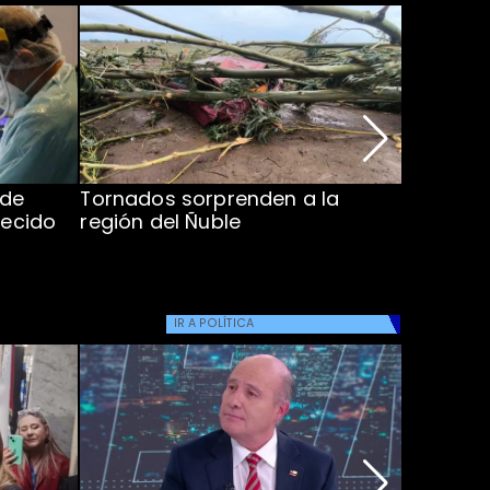
 de
Tornados sorprenden a la
Alcaldes
lecido
región del Ñuble
de Catás
Atacam
IR A
POLÍTICA