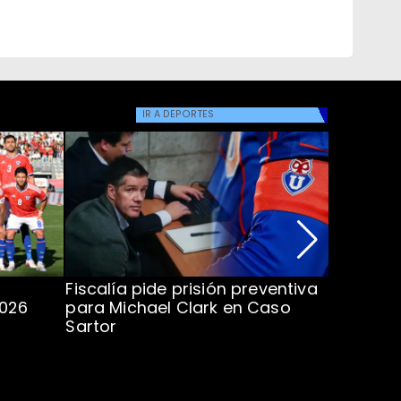
IR A
DEPORTES
Fiscalía pide prisión preventiva
Clark in
2026
para Michael Clark en Caso
la U en 
Sartor