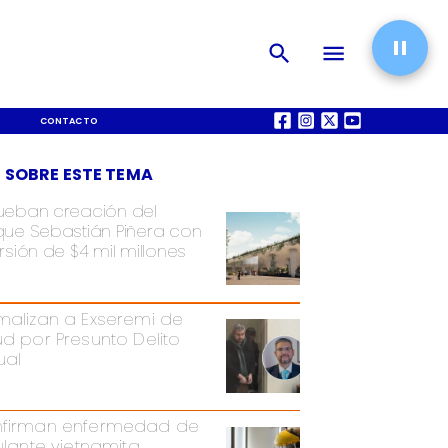
CONTACTO
QUIÉNES SOMOS
 SOBRE ESTE TEMA
ueban creación del
que Sebastián Piñera con
rsión de $4 mil millones
malizan a Exseremi de
ud por Presunto Delito
ual
firman enfermedad de
pulante vietnamita