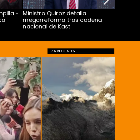
pillai-
Ministro Quiroz detalla
Alarmant
ca
megarreforma tras cadena
13 a 15 
nacional de Kast
Minsal
IR A
RECIENTES