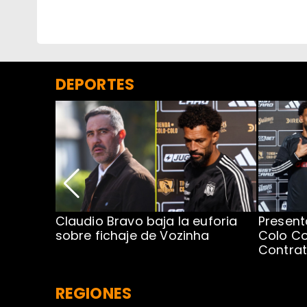
DEPORTES
egada de
Claudio Bravo baja la euforia
Present
sobre fichaje de Vozinha
Colo Co
Contra
REGIONES