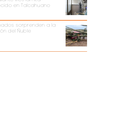
lecido en Talcahuano
nados sorprenden a la
ión del Ñuble