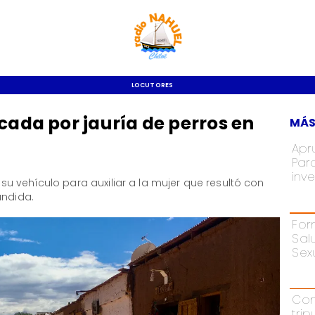
LOCUTORES
cada por jauría de perros en
MÁS
Apr
Par
inve
u vehículo para auxiliar a la mujer que resultó con
fundida.
For
Sal
Sex
Con
tri