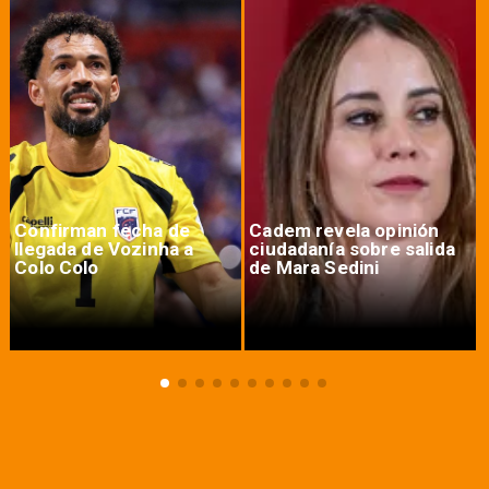
Confirman fecha de
Cadem revela opinión
llegada de Vozinha a
ciudadanía sobre salida
Colo Colo
de Mara Sedini