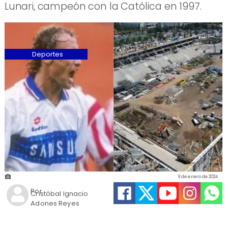
Lunari, campeón con la Católica en 1997.
Deportes
9 de enero de 2024
Por
Cristóbal Ignacio
Adones Reyes