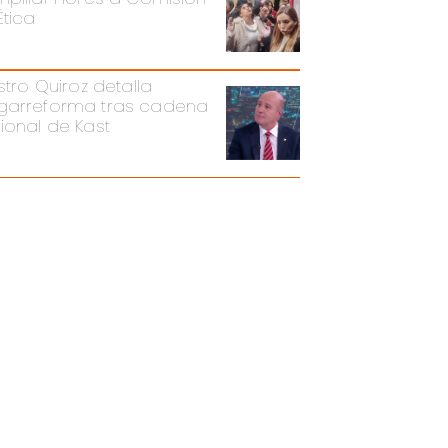
Ética
stro Quiroz detalla
arreforma tras cadena
ional de Kast