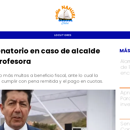
LOCUTORES
natorio en caso de alcalde
MÁS
rofesora
Ala
de 
enc
o más multas a beneficio fiscal, ante lo cual la
 cumplir con pena remitida y el pago en cuotas.
Apr
Par
inv
Sen
Cam