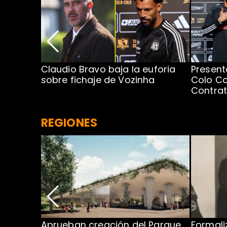
egada de
Claudio Bravo baja la euforia
Present
sobre fichaje de Vozinha
Colo Co
Contra
REGIONES
 para
Aprueban creación del Parque
Formali