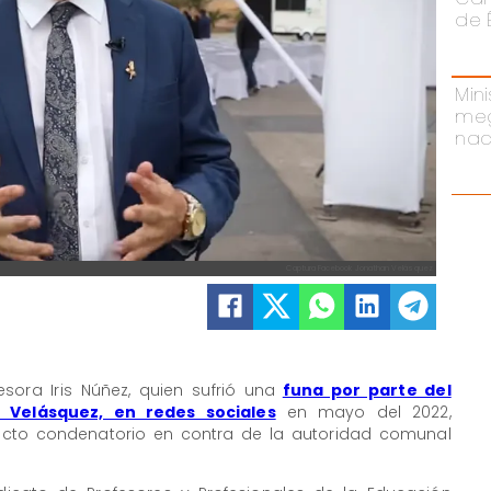
de 
Mini
meg
nac
Captura Facebook Jonathan Velásquez
sora Iris Núñez, quien sufrió una
funa por parte del
 Velásquez, en redes sociales
en mayo del 2022,
dicto condenatorio en contra de la autoridad comunal