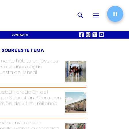
CONTACTO
QUIÉNES SOMOS
 SOBRE ESTE TEMA
rmante hábito en jóvenes
13 a 15 años según
uesta del Minsal
ueban creación del
que Sebastián Piñera con
ersión de $4 mil millones
ado envía cruce
pillai-Flores a Comisión