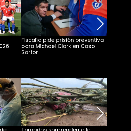
Fiscalía pide prisión preventiva
Clark in
2026
para Michael Clark en Caso
la U en 
Sartor
 de
Tornados sorprenden a la
Alcaldes