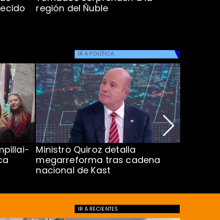
lecido
región del Ñuble
de Catás
Atacam
IR A
POLÍTICA
pillai-
Ministro Quiroz detalla
Alarmant
ca
megarreforma tras cadena
13 a 15 
nacional de Kast
Minsal
IR A
RECIENTES