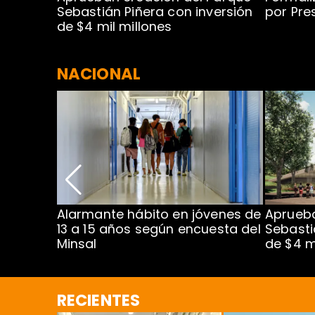
 rodeo
Sebastián Piñera con inversión
por Pre
de $4 mil millones
NACIONAL
Alarmante hábito en jóvenes de
Aprueba
dena
13 a 15 años según encuesta del
Sebasti
Minsal
de $4 m
RECIENTES