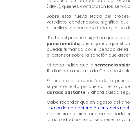
La causa fue patrocinada por el Sin
(SIPPE), quienes contrataron los serv
Sobre esta nueva etapa del proceso 
veredicto condenatorio, significa qu
querella y la pena solicitada, que fue 
"Parte del proceso significa que el abog
pena remitida
, que significa que el 
quedar firmando por el periodo de la c
el defensor sobre la sanción que ascen
Miranda indica que la
sentencia sald
10 días para recurrir a la Corte de Apel
En cuanto a la reacción de la princip
súper contenta porque con esto ya se
durado bastante
. Y ahora queda segu
Cabe recordar que en agosto del año
una orden de detención en contra del
audiencia de juicio oral simplificado e
la autoridad comunal se presentó vol