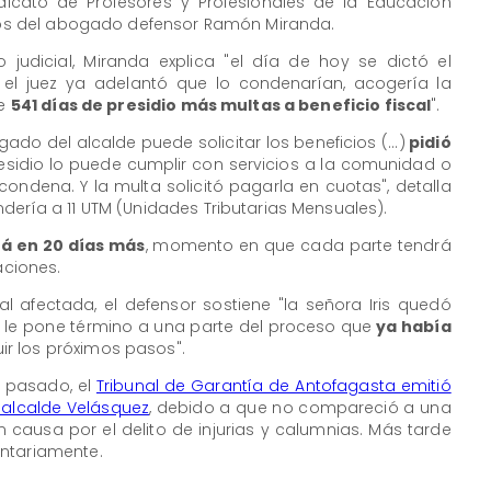
dicato de Profesores y Profesionales de la Educación
icios del abogado defensor Ramón Miranda.
judicial, Miranda explica "el día de hoy se dictó el
e el juez ya adelantó que lo condenarían, acogería la
de
541 días de presidio más multas a beneficio fiscal
".
ado del alcalde puede solicitar los beneficios (...)
pidió
presidio lo puede cumplir con servicios a la comunidad o
ondena. Y la multa solicitó pagarla en cuotas", detalla
dería a 11 UTM (Unidades Tributarias Mensuales).
rá en 20 días más
, momento en que cada parte tendrá
aciones.
al afectada, el defensor sostiene "la señora Iris quedó
 le pone término a una parte del proceso que
ya había
ir los próximos pasos".
 pasado, el
Tribunal de Garantía de Antofagasta emitió
 alcalde Velásquez
, debido a que no compareció a una
n causa por el delito de injurias y calumnias. Más tarde
untariamente.