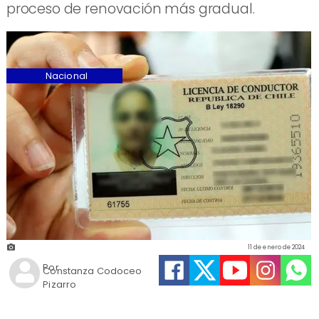
proceso de renovación más gradual.
Nacional
11 de enero de 2024
Por
Constanza Codoceo
Pizarro