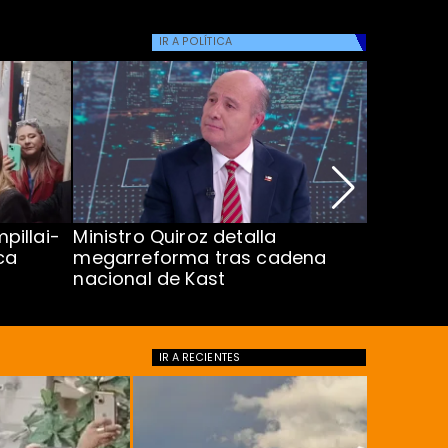
IR A
POLÍTICA
pillai-
Ministro Quiroz detalla
Alarmant
ca
megarreforma tras cadena
13 a 15 
nacional de Kast
Minsal
IR A
RECIENTES