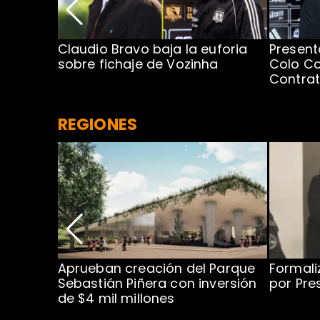
egada de
Claudio Bravo baja la euforia
Present
sobre fichaje de Vozinha
Colo Co
Contra
REGIONES
 para
Aprueban creación del Parque
Formali
 rodeo
Sebastián Piñera con inversión
por Pre
de $4 mil millones