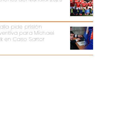
alía pide prisión
ventiva para Michael
rk en Caso Sartor