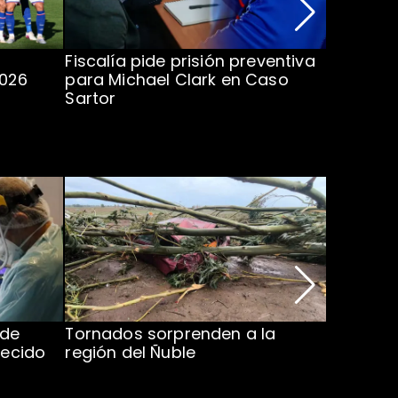
Fiscalía pide prisión preventiva
Clark in
2026
para Michael Clark en Caso
la U en 
Sartor
 de
Tornados sorprenden a la
Alcaldes
lecido
región del Ñuble
de Catás
Atacam