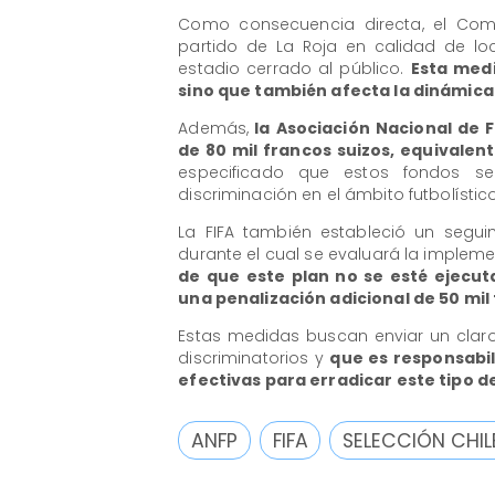
Como consecuencia directa, el Comit
partido de La Roja en calidad de loc
estadio cerrado al público.
Esta medi
sino que también afecta la dinámica
Además,
la Asociación Nacional de F
de 80 mil francos suizos, equivalen
especificado que estos fondos se
discriminación en el ámbito futbolístico
La FIFA también estableció un segui
durante el cual se evaluará la implem
de que este plan no se esté ejec
una penalización adicional de 50 mil 
Estas medidas buscan enviar un clar
discriminatorios y
que es responsabi
efectivas para erradicar este tipo d
ANFP
FIFA
SELECCIÓN CHIL