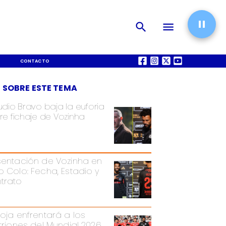
CONTACTO
QUIÉNES SOMOS
 SOBRE ESTE TEMA
udio Bravo baja la euforia
re fichaje de Vozinha
sentación de Vozinha en
o Colo: Fecha, Estadio y
trato
Roja enfrentará a los
itriones del Mundial 2026