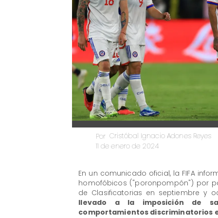
Cristóbal Ignacio Adones Reyes
Por
11 de enero de 2024
En un comunicado oficial, la FIFA infor
homofóbicos ("poronpompón") por par
de Clasificatorias en septiembre y 
llevado a la imposición de s
comportamientos discriminatorios en