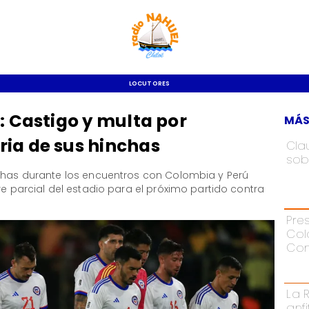
LOCUTORES
: Castigo y multa por
MÁS
ia de sus hinchas
Cla
sob
nchas durante los encuentros con Colombia y Perú
re parcial del estadio para el próximo partido contra
Pre
Col
Con
La 
anf