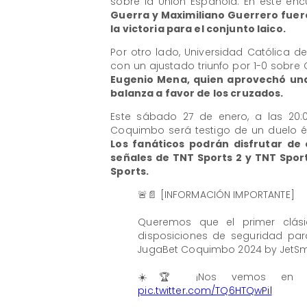
sobre la Unión Española. En este enc
Guerra y Maximiliano Guerrero fuero
la victoria para el conjunto laico.
Por otro lado, Universidad Católica d
con un ajustado triunfo por 1-0 sobre
Eugenio Mena, quien aprovechó una 
balanza a favor de los cruzados.
Este sábado 27 de enero, a las 20:
Coquimbo será testigo de un duelo ép
Los fanáticos podrán disfrutar de
señales de TNT Sports 2 y TNT Sport
Sports.
🚨📄 [INFORMACIÓN IMPORTANTE]
Queremos que el primer clás
disposiciones de seguridad pa
JugaBet Coquimbo 2024 by JetSm
☀️🏆 ¡Nos vemos en e
pic.twitter.com/TQ6HTQwPil