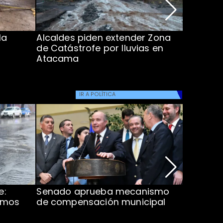
la
Alcaldes piden extender Zona
Inundaci
de Catástrofe por lluvias en
entre Co
Atacama
IR A
POLÍTICA
e:
Senado aprueba mecanismo
Corte S
imos
de compensación municipal
de $1.00
ProCultu