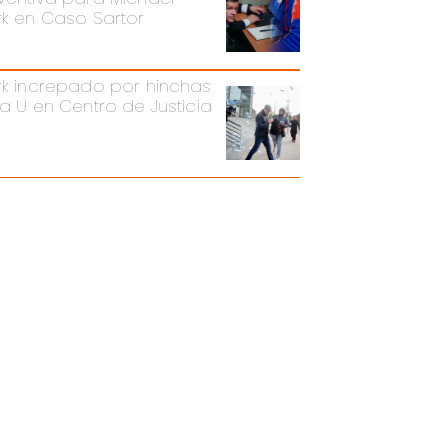
rk en Caso Sartor
rk increpado por hinchas
la U en Centro de Justicia