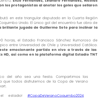
uentro,
Enzo Fernández, Leandro Fernández, Nicolás
n los protagonistas al anotar los goles que sellaron
ebutó en este triangular disputado en la Cuarta Región
 Coquimbo Unido. El único gol del encuentro fue obra de
brillante jugada de Guillermo Soto para inclinar la
00 horas, el Estadio Francisco Sánchez Rumoroso de
ico entre Universidad de Chile y Universidad Católica.
 este emocionante partido en vivo a través de las
s HD, así como en la plataforma digital Estadio TNT
ico del año sea una fiesta. Compartimos las
ra que todos disfrutemos de la Copa de Verano
art.
l estadio!
#CopaDeVeranoCoquimbo2024