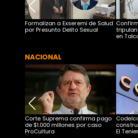
no por
Formalizan a Exseremi de Salud
Confir
ío Rahue
por Presunto Delito Sexual
tripulan
en Tal
NACIONAL
nismo
Corte Suprema confirma pago
Codelc
cipal
de $1.000 millones por caso
constru
ProCultura
El Teni