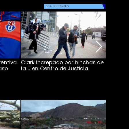
IR A
DEPORTES
ventiva
Clark increpado por hinchas de
Vozinha 
aso
la U en Centro de Justicia
Colo Co