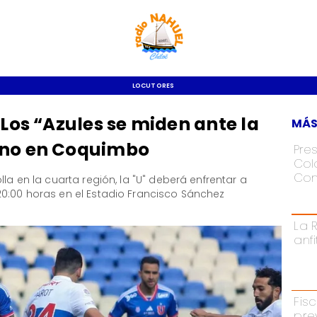
LOCUTORES
 Los “Azules se miden ante la
MÁS
ano en Coquimbo
Pre
Colo
Con
la en la cuarta región, la "U" deberá enfrentar a
20:00 horas en el Estadio Francisco Sánchez
La 
anf
Fisc
pre