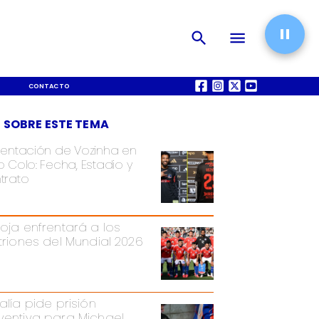
CONTACTO
QUIÉNES SOMOS
 SOBRE ESTE TEMA
sentación de Vozinha en
 Colo: Fecha, Estadio y
trato
Roja enfrentará a los
itriones del Mundial 2026
alía pide prisión
ventiva para Michael