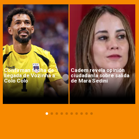
Confirman fecha de
Cadem revela opinión
llegada de Vozinha a
ciudadanía sobre salida
Colo Colo
de Mara Sedini