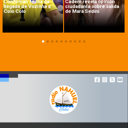
Confirman fecha de
Cadem revela opinión
llegada de Vozinha a
ciudadanía sobre salida
Colo Colo
de Mara Sedini