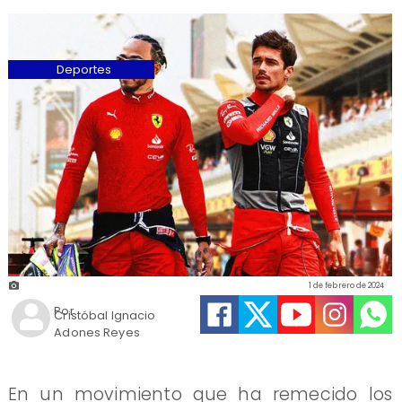
Deportes
1 de febrero de 2024
Por
Cristóbal Ignacio
Adones Reyes
​En un movimiento que ha remecido los