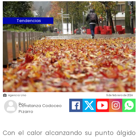
Tendencias
Agencia Uno
9 de febrero de 2024
Por
Constanza Codoceo
Pizarro
​Con el calor alcanzando su punto álgido