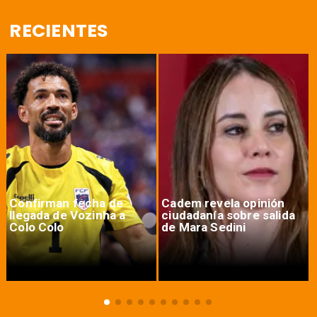
RECIENTES
Confirman fecha de
Cadem revela opinión
llegada de Vozinha a
ciudadanía sobre salida
Colo Colo
de Mara Sedini