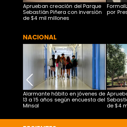
 para
Aprueban creación del Parque
Formali
 rodeo
Sebastián Piñera con inversión
por Pre
de $4 mil millones
NACIONAL
Alarmante hábito en jóvenes de
Aprueba
dena
13 a 15 años según encuesta del
Sebasti
Minsal
de $4 m