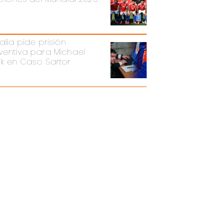
alía pide prisión
ventiva para Michael
rk en Caso Sartor