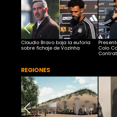
egada de
Claudio Bravo baja la euforia
Present
sobre fichaje de Vozinha
Colo Co
Contra
REGIONES