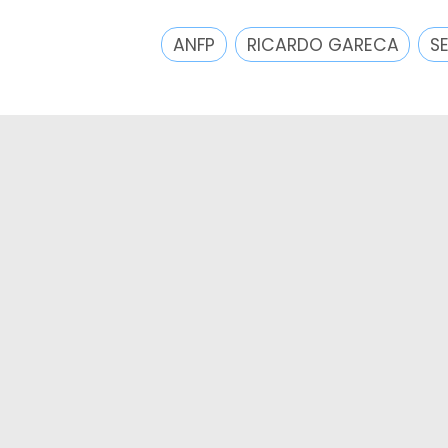
ANFP
RICARDO GARECA
S