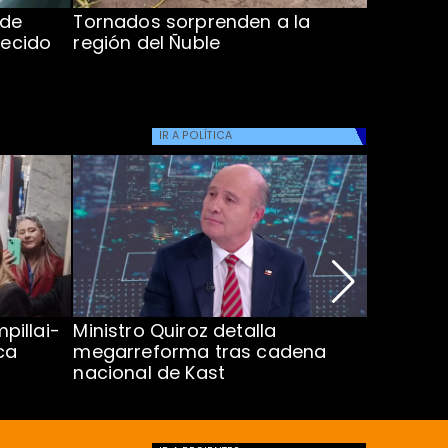
 de
Tornados sorprenden a la
Alcaldes
lecido
región del Ñuble
de Catás
Atacam
IR A
POLÍTICA
pillai-
Ministro Quiroz detalla
Alarmant
ca
megarreforma tras cadena
13 a 15 
nacional de Kast
Minsal