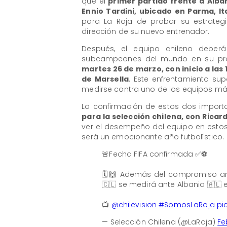
que el
primer partido frente a Albani
Ennio Tardini, ubicado en Parma, Ita
para La Roja de probar su estrategi
dirección de su nuevo entrenador.
Después, el equipo chileno deberá
subcampeones del mundo en su propi
martes 26 de marzo, con inicio a las 
de Marsella
. Este enfrentamiento su
medirse contra uno de los equipos má
La confirmación de estos dos impor
para la selección chilena, con Rica
ver el desempeño del equipo en estos
será un emocionante año futbolístico.
🚨Fecha FIFA confirmada ✅⚽
🗓️🙌 Además del compromiso an
🇨🇱 se medirá ante Albania 🇦🇱 e
📺
@chilevision
#SomosLaRoja
pi
— Selección Chilena (@LaRoja)
Fe