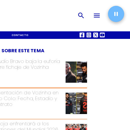
CONTACTO
QUIÉNES SOMOS
 SOBRE ESTE TEMA
udio Bravo baja la euforia
re fichaje de Vozinha
sentación de Vozinha en
o Colo: Fecha, Estadio y
trato
Roja enfrentará a los
itriones del Mundial 2026