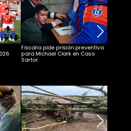
Fiscalía pide prisión preventiva
Clark in
2026
para Michael Clark en Caso
la U en 
Sartor