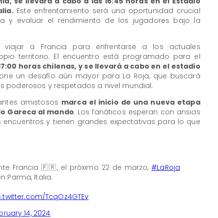
a, se llevará a cabo a las 16:45 horas en el Estadio
lia.
Este enfrentamiento será una oportunidad crucial
a y evaluar el rendimiento de los jugadores bajo la
 viajar a Francia para enfrentarse a los actuales
o territorio. El encuentro está programado para el
17:00 horas chilenas, y se llevará a cabo en el estadio
pone un desafío aún mayor para La Roja, que buscará
s poderosos y respetados a nivel mundial.
tantes amistosos
marca el inicio de una nueva etapa
rdo Gareca al mando
. Los fanáticos esperan con ansias
 encuentros y tienen grandes expectativas para lo que
te Francia 🇫🇷, el próximo 22 de marzo,
#LaRoja
n Parma, Italia.
c.twitter.com/TcqOz4GTEv
bruary 14, 2024