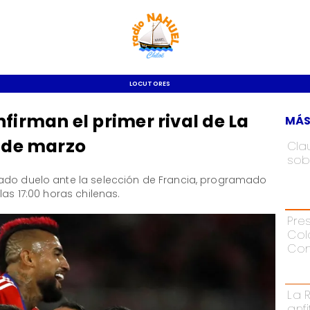
LOCUTORES
firman el primer rival de La
MÁS
A de marzo
Cla
sob
mado duelo ante la selección de Francia, programado
las 17:00 horas chilenas.
Pre
Col
Con
La 
anf