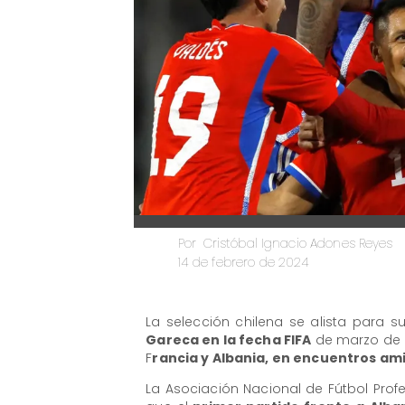
Cristóbal Ignacio Adones Reyes
Por
14 de febrero de 2024
​La selección chilena se alista para s
Gareca en la fecha FIFA
de marzo de 2
F
rancia y Albania, en encuentros a
La Asociación Nacional de Fútbol Profe