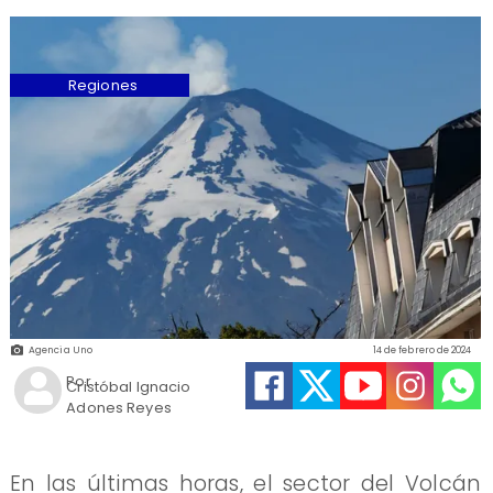
Regiones
Agencia Uno
14 de febrero de 2024
Por
Cristóbal Ignacio
Adones Reyes
En las últimas horas, el sector del Volcán