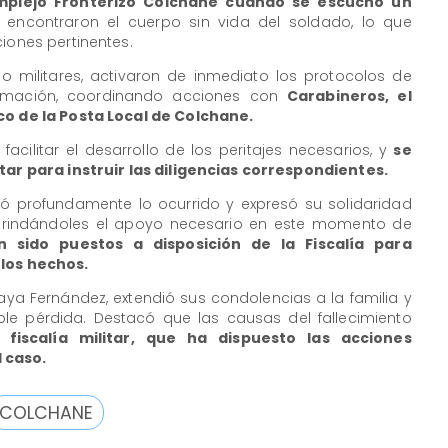
omplejo Fronterizo Colchane cuando se escuchó un
ar, encontraron el cuerpo sin vida del soldado, lo que
ciones pertinentes.
mo militares, activaron de inmediato los protocolos de
formación, coordinando acciones con
Carabineros, el
co de la Posta Local de Colchane.
facilitar el desarrollo de los peritajes necesarios, y
se
itar para instruir las diligencias correspondientes.
ó profundamente lo ocurrido y expresó su solidaridad
, brindándoles el apoyo necesario en este momento de
 sido puestos a disposición de la Fiscalía para
 los hechos.
Maya Fernández, extendió sus condolencias a la familia y
able pérdida. Destacó que las causas del fallecimiento
 fiscalía militar, que ha dispuesto las acciones
 caso.
COLCHANE