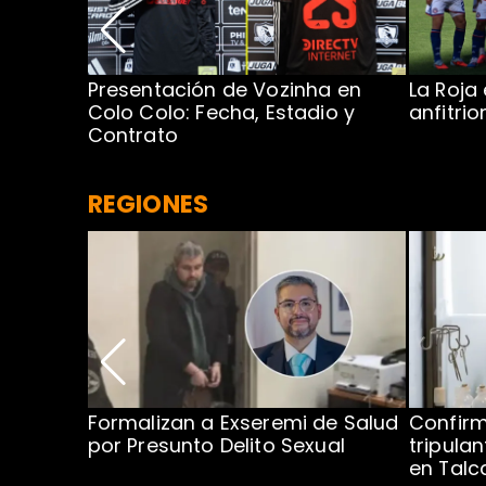
Presentación de Vozinha en
La Roja
 Caribe:
Colo Colo: Fecha, Estadio y
anfitri
Contrato
REGIONES
no por
Formalizan a Exseremi de Salud
Confir
ío Rahue
por Presunto Delito Sexual
tripulan
en Tal