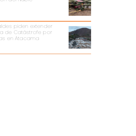
aldes piden extender
a de Catástrofe por
vias en Atacama