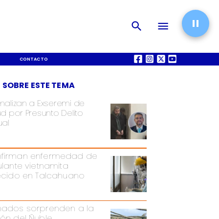
CONTACTO
QUIÉNES SOMOS
 SOBRE ESTE TEMA
malizan a Exseremi de
d por Presunto Delito
ual
firman enfermedad de
pulante vietnamita
lecido en Talcahuano
nados sorprenden a la
ión del Ñuble