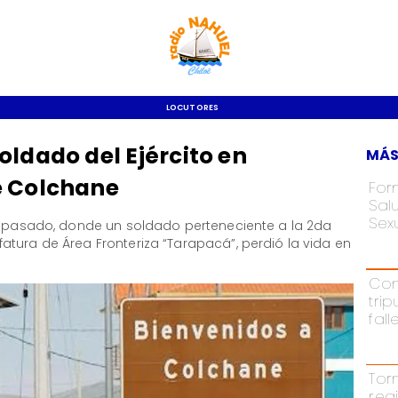
LOCUTORES
oldado del Ejército en
MÁS
e Colchane
For
Salu
Sex
go pasado, donde un soldado perteneciente a la 2da
tura de Área Fronteriza “Tarapacá”, perdió la vida en
Con
tri
fal
Tor
reg