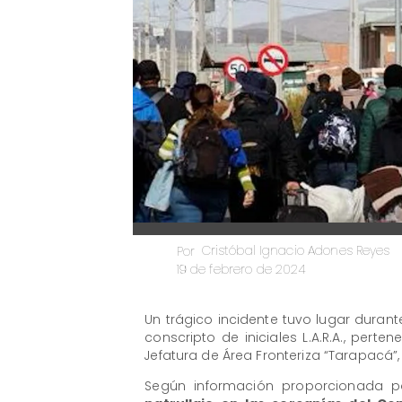
Cristóbal Ignacio Adones Reyes
Por
19 de febrero de 2024
Un trágico incidente tuvo lugar dura
conscripto de iniciales L.A.R.A., per
Jefatura de Área Fronteriza “Tarapacá”,
​Según información proporcionada po