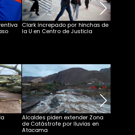
ventiva
Clark increpado por hinchas de
Vozinha 
aso
la U en Centro de Justicia
Colo Co
la
Alcaldes piden extender Zona
Inundaci
de Catástrofe por lluvias en
entre Co
Atacama