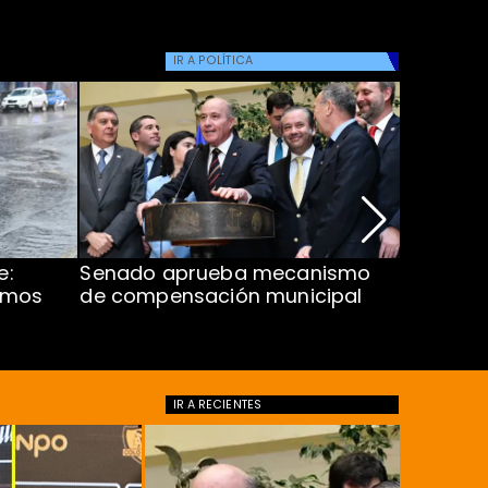
IR A
POLÍTICA
e:
Senado aprueba mecanismo
Corte S
imos
de compensación municipal
de $1.00
ProCultu
IR A
RECIENTES