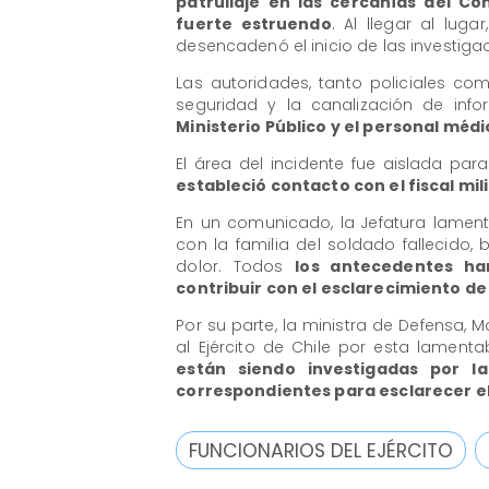
patrullaje en las cercanías del C
fuerte estruendo
. Al llegar al lug
desencadenó el inicio de las investiga
Las autoridades, tanto policiales co
seguridad y la canalización de in
Ministerio Público y el personal médi
El área del incidente fue aislada para 
estableció contacto con el fiscal mil
En un comunicado, la Jefatura lament
con la familia del soldado fallecido
dolor. Todos
los antecedentes han
contribuir con el esclarecimiento de
Por su parte, la ministra de Defensa, 
al Ejército de Chile por esta lament
están siendo investigadas por la
correspondientes para esclarecer el
FUNCIONARIOS DEL EJÉRCITO