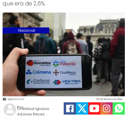
que era de 2,6%.
Nacional
Agencia Uno
26 de febrero de 2024
Por
Cristóbal Ignacio
Adones Reyes