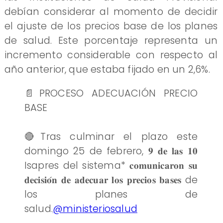
debían considerar al momento de decidir
el ajuste de los precios base de los planes
de salud. Este porcentaje representa un
incremento considerable con respecto al
año anterior, que estaba fijado en un 2,6%.
📄PROCESO ADECUACIÓN PRECIO
BASE
🔴Tras culminar el plazo este
domingo 25 de febrero, 𝟗 𝐝𝐞 𝐥𝐚𝐬 𝟏𝟎
Isapres del sistema* 𝐜𝐨𝐦𝐮𝐧𝐢𝐜𝐚𝐫𝐨𝐧 𝐬𝐮
𝐝𝐞𝐜𝐢𝐬𝐢𝐨́𝐧 𝐝𝐞 𝐚𝐝𝐞𝐜𝐮𝐚𝐫 𝐥𝐨𝐬 𝐩𝐫𝐞𝐜𝐢𝐨𝐬 𝐛𝐚𝐬𝐞𝐬 de
los planes de
salud.
@ministeriosalud