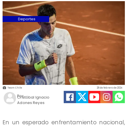
Deportes
Team Chile
28 de febrero de 2024
Por
Cristóbal Ignacio
Adones Reyes
​En un esperado enfrentamiento nacional,