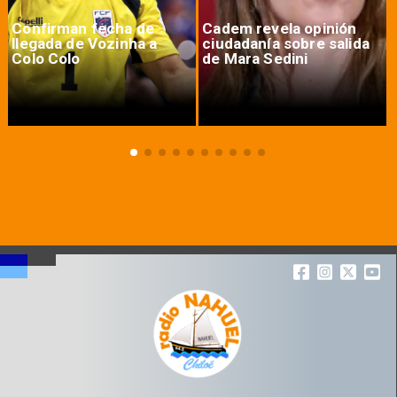
Confirman fecha de
Cadem revela opinión
llegada de Vozinha a
ciudadanía sobre salida
Colo Colo
de Mara Sedini