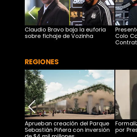
egada de
Claudio Bravo baja la euforia
Present
sobre fichaje de Vozinha
Colo Co
Contra
REGIONES
 para
Aprueban creación del Parque
Formali
 rodeo
Sebastián Piñera con inversión
por Pre
de $4 mil millones