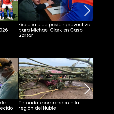
Fiscalía pide prisión preventiva
Clark in
2026
para Michael Clark en Caso
la U en 
Sartor
 de
Tornados sorprenden a la
Alcaldes
lecido
región del Ñuble
de Catás
Atacam