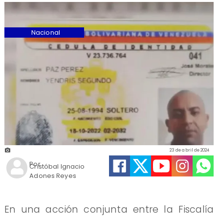
Nacional
23 de abril de 2024
Por
Cristóbal Ignacio
Adones Reyes
En una acción conjunta entre la Fiscalía