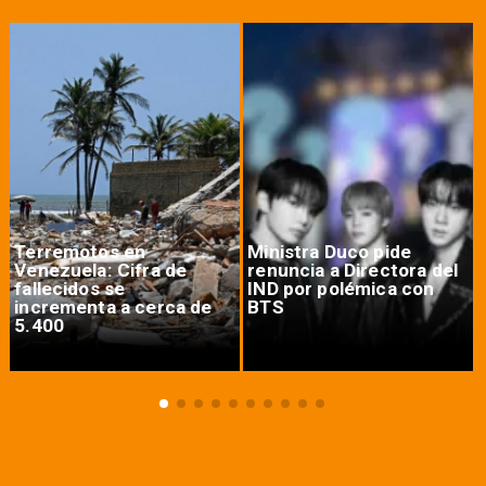
Terremotos en
Ministra Duco pide
Venezuela: Cifra de
renuncia a Directora del
fallecidos se
IND por polémica con
incrementa a cerca de
BTS
5.400