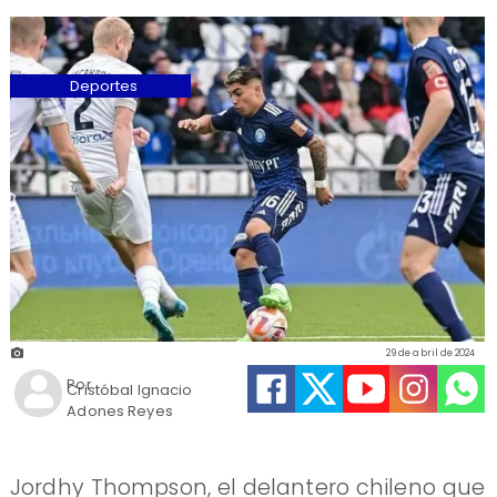
Deportes
29 de abril de 2024
Por
Cristóbal Ignacio
Adones Reyes
Jordhy Thompson, el delantero chileno que