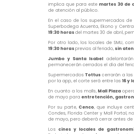
implica que para este
martes 30 de a
de atención al público.
En el caso de los supermercados de
Superbodega Acuenta, Ekono y Central
19:30 horas
del martes 30 de abril, p
Por otro lado, los locales de SMU, co
19:30 horas
previas al feriado,
sin aten
Jumbo y Santa Isabel
adelantarán
permanecerán cerrados el día del feri
Supermercados
Tottus
cerrarán a las
por la app, el corte será entre las
16 y 
En cuanto a los malls,
Mall Plaza
oper
de mayo para
entretención, gastron
Por su parte,
Cenco
, que incluye cen
Condes, Florida Center y Mall Portal, n
de mayo, pero deberá cerrar antes de
Los
cines y locales de gastrono