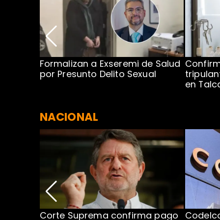
no por
Formalizan a Exseremi de Salud
Confir
ío Rahue
por Presunto Delito Sexual
tripulan
en Tal
NACIONAL
nismo
Corte Suprema confirma pago
Codelc