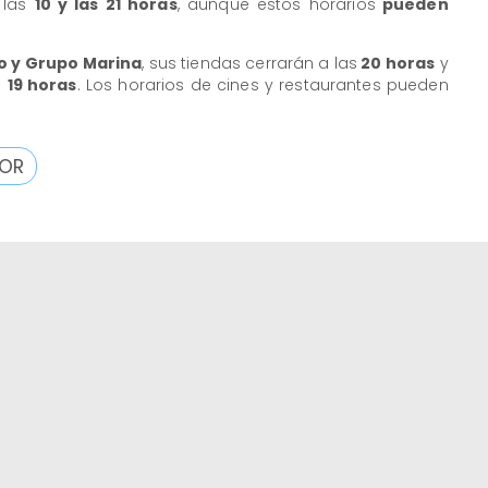
e las
10 y las 21 horas
, aunque estos horarios
pueden
o y Grupo Marina
, sus tiendas cerrarán a las
20 horas
y
s
19 horas
. Los horarios de cines y restaurantes pueden
DOR