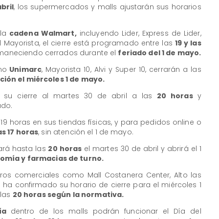
bril
, los supermercados y malls ajustarán sus horarios
 la
cadena Walmart,
incluyendo Lider, Express de Lider,
 Mayorista, el cierre está programado entre las
19 y las
ermaneciendo cerrados durante el
feriado del 1 de mayo.
mo
Unimarc
, Mayorista 10, Alvi y Super 10, cerrarán a las
ción el miércoles 1 de mayo.
 su cierre al martes 30 de abril a las
20 horas
y
ado.
 19 horas en sus tiendas físicas, y para pedidos online o
las 17 horas
, sin atención el 1 de mayo.
ará hasta las
20 horas
el martes 30 de abril y abrirá el 1
omía y farmacias de turno.
tros comerciales como Mall Costanera Center, Alto las
o ha confirmado su horario de cierre para el miércoles 1
 las
20 horas según la normativa.
mía
dentro de los malls podrán funcionar el Día del