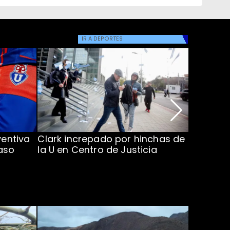
IR A
DEPORTES
ventiva
Clark increpado por hinchas de
Vozinha 
aso
la U en Centro de Justicia
Colo Co