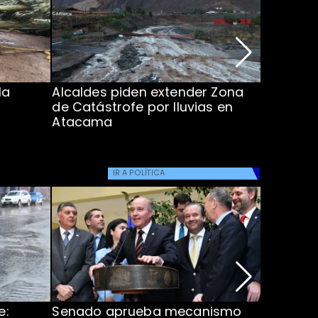
la
Alcaldes piden extender Zona
Inundaci
de Catástrofe por lluvias en
entre Co
Atacama
IR A
POLÍTICA
e:
Senado aprueba mecanismo
Corte S