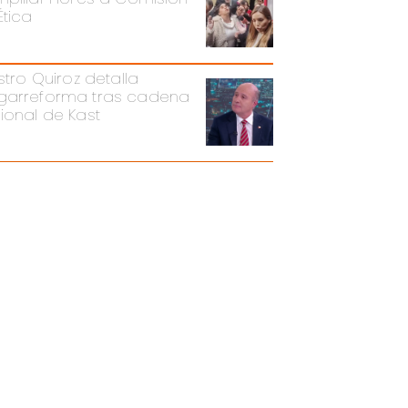
Ética
stro Quiroz detalla
arreforma tras cadena
ional de Kast