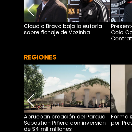
egada de
Claudio Bravo baja la euforia
Present
sobre fichaje de Vozinha
Colo Co
Contra
REGIONES
 para
Aprueban creación del Parque
Formali
 rodeo
Sebastián Piñera con inversión
por Pre
de $4 mil millones