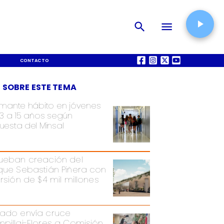
CONTACTO
QUIÉNES SOMOS
 SOBRE ESTE TEMA
rmante hábito en jóvenes
13 a 15 años según
uesta del Minsal
ueban creación del
que Sebastián Piñera con
ersión de $4 mil millones
ado envía cruce
pillai-Flores a Comisión