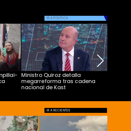
IR A
POLÍTICA
pillai-
Ministro Quiroz detalla
Alarmant
ca
megarreforma tras cadena
13 a 15 
nacional de Kast
Minsal
IR A
RECIENTES