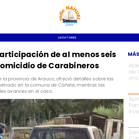
LOCUTORES
rticipación de al menos seis
MÁS
 homicidio de Carabineros
Ala
de 
enc
 la provincia de Arauco, ofreció detalles sobre las
erpetrado en la comuna de Cañete, mientras las
les avances en el caso.
Apr
Par
inv
Sen
Cam