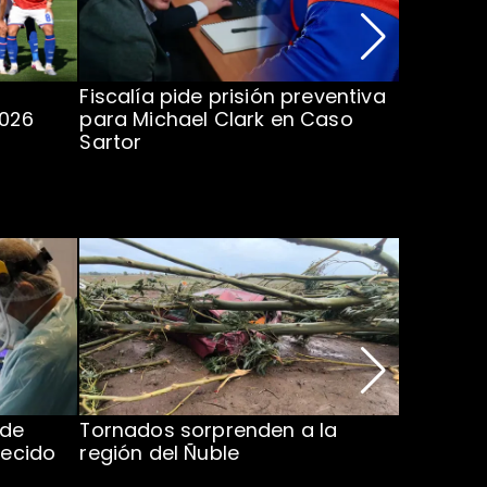
Fiscalía pide prisión preventiva
Clark in
2026
para Michael Clark en Caso
la U en 
Sartor
 de
Tornados sorprenden a la
Alcaldes
lecido
región del Ñuble
de Catás
Atacam