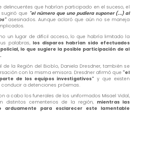
e delincuentes que habrían participado en el suceso, el
a sugirió que
"el número que uno pudiera suponer (...) al
os"
asesinados. Aunque aclaró que aún no se maneja
implicados.
o un lugar de difícil acceso, lo que habría limitado la
sus palabras,
los disparos habrían sido efectuados
olicial, lo que sugiere la posible participación de al
.
l de la Región del Biobío, Daniela Dresdner, también se
rsación con la misma emisora. Dresdner afirmó que
"el
parte de los equipos investigativos"
y que existen
n conducir a detenciones próximas.
n a cabo los funerales de los uniformados Misael Vidal,
en distintos cementerios de la región,
mientras las
do arduamente para esclarecer este lamentable