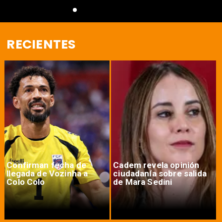
RECIENTES
Confirman fecha de
Cadem revela opinión
llegada de Vozinha a
ciudadanía sobre salida
Colo Colo
de Mara Sedini