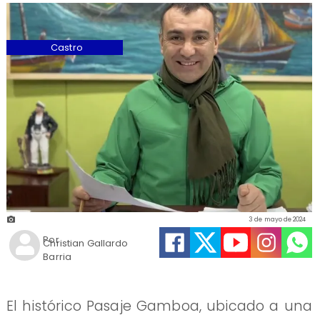
Castro
3 de mayo de 2024
Por
Christian Gallardo
Barria
El histórico Pasaje Gamboa, ubicado a una