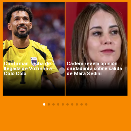
Confirman fecha de
Cadem revela opinión
llegada de Vozinha a
ciudadanía sobre salida
Colo Colo
de Mara Sedini