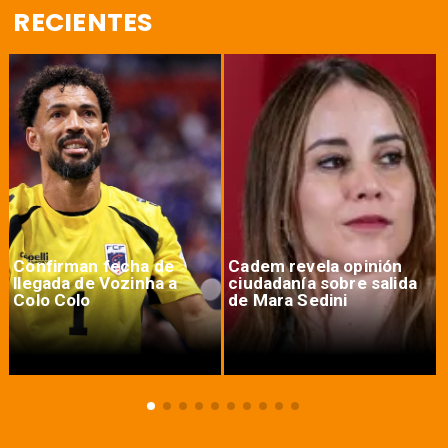
RECIENTES
Confirman fecha de
Cadem revela opinión
llegada de Vozinha a
ciudadanía sobre salida
Colo Colo
de Mara Sedini