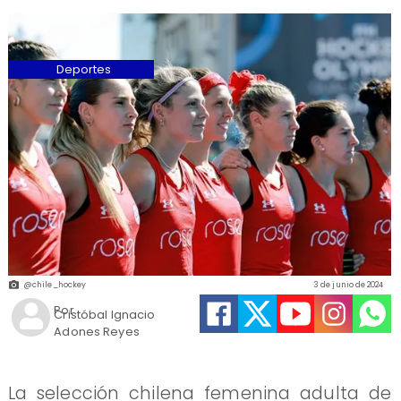
Deportes
@chile_hockey
3 de junio de 2024
Por
Cristóbal Ignacio
Adones Reyes
La selección chilena femenina adulta de