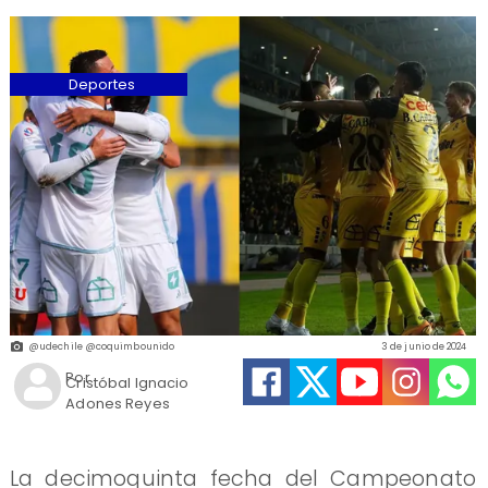
Deportes
@udechile @coquimbounido
3 de junio de 2024
Por
Cristóbal Ignacio
Adones Reyes
La decimoquinta fecha del Campeonato