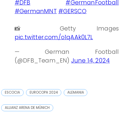
#DFB
#GermanFootball
#GermanMNT
#GERSCO
📸 Getty Images
pic.twitter.com/o1qAAk0L7L
— German Football
(@DFB_Team_EN)
June 14, 2024
ESCOCIA
EUROCOPA 2024
ALEMANIA
ALLIANZ ARENA DE MÚNICH