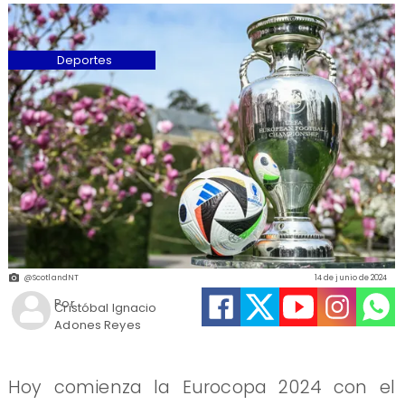
Deportes
@ScotlandNT
14 de junio de 2024
Por
Cristóbal Ignacio
Adones Reyes
Hoy comienza la Eurocopa 2024 con el