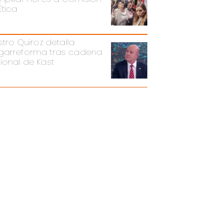
Ética
stro Quiroz detalla
arreforma tras cadena
ional de Kast