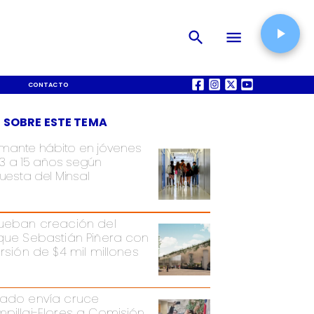
CONTACTO
QUIÉNES SOMOS
 SOBRE ESTE TEMA
rmante hábito en jóvenes
13 a 15 años según
uesta del Minsal
ueban creación del
que Sebastián Piñera con
ersión de $4 mil millones
ado envía cruce
pillai-Flores a Comisión