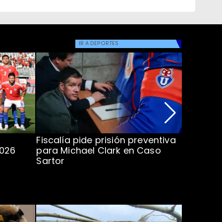
IR A
DEPORTES
Fiscalía pide prisión preventiva
Clark in
2026
para Michael Clark en Caso
la U en 
Sartor