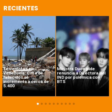
RECIENTES
Terremotos en
Ministra Duco pide
Venezuela: Cifra de
renuncia a Directora del
fallecidos se
IND por polémica con
incrementa a cerca de
BTS
5.400