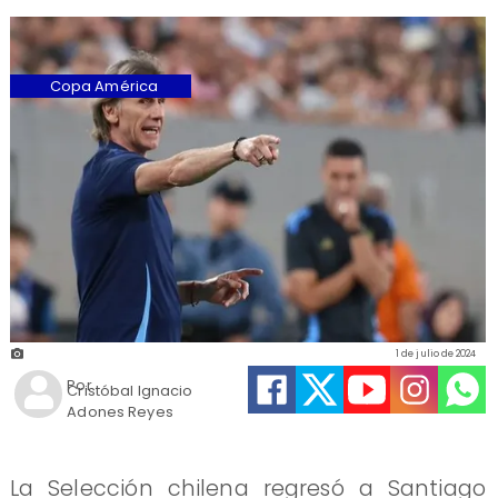
Copa América
1 de julio de 2024
Por
Cristóbal Ignacio
Adones Reyes
La Selección chilena regresó a Santiago