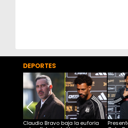
DEPORTES
egada de
Claudio Bravo baja la euforia
Present