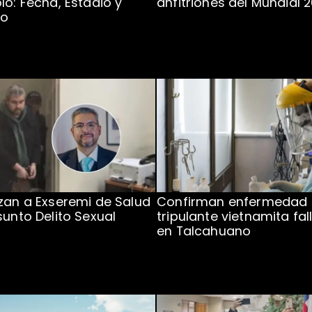
lo: Fecha, Estadio y
anfitriones del Mundial 
to
zan a Exseremi de Salud
Confirman enfermedad
sunto Delito Sexual
tripulante vietnamita fal
en Talcahuano