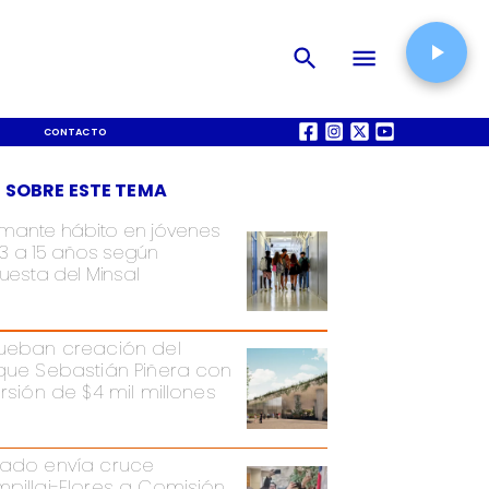
CONTACTO
QUIÉNES SOMOS
 SOBRE ESTE TEMA
rmante hábito en jóvenes
13 a 15 años según
uesta del Minsal
ueban creación del
que Sebastián Piñera con
ersión de $4 mil millones
ado envía cruce
pillai-Flores a Comisión