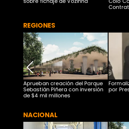
sobre fichaje de Vozinha
Colo Co
Contra
REGIONES
 para
Aprueban creación del Parque
Formali
 rodeo
Sebastián Piñera con inversión
por Pre
de $4 mil millones
NACIONAL