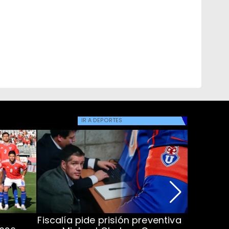
IR A
DEPORTES
Fiscalía pide prisión preventiva
Clark in