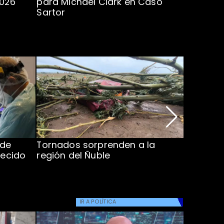
2026
para Michael Clark en Caso
la U en 
Sartor
 de
Tornados sorprenden a la
Alcaldes
lecido
región del Ñuble
de Catás
Atacam
IR A
POLÍTICA