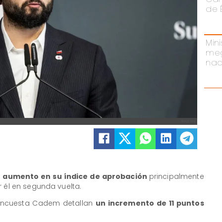
de 
Mini
meg
nac
Reuters
n aumento en su índice de aprobación
principalmente
r él en segunda vuelta.
a encuesta Cadem detallan
un incremento de 11 puntos