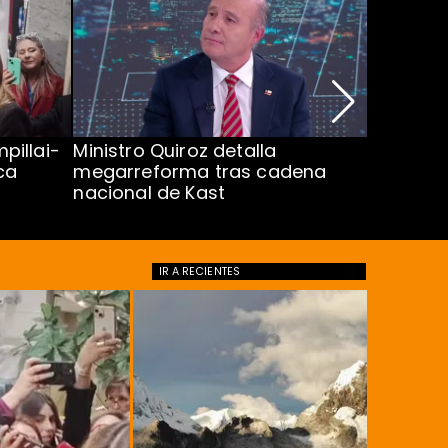
pillai-
Ministro Quiroz detalla
Alarmant
ca
megarreforma tras cadena
13 a 15 
nacional de Kast
Minsal
IR A
RECIENTES