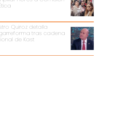
Ética
stro Quiroz detalla
arreforma tras cadena
ional de Kast