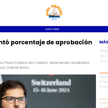
LOCUTORES
ntó porcentaje de aprobación
MÁS
Ala
de 
enc
esta Plaza Pública de Cadem, obteniendo resultados
ca, Gabriel Boric.
Apr
Par
inv
Sen
Cam