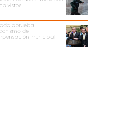
ca vistos
ado aprueba
canismo de
pensación municipal