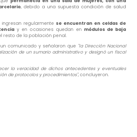
o que
permanecía en una sala de mujeres, con una
arcelario
, debido a una supuesta condición de salud
 ingresan regularmente
se encuentran en celdas de
tencia
y en ocasiones quedan en
módulos de baja
l resto de la población penal.
ió un comunicado y señalaron que
"la Dirección Nacional
lización de un sumario administrativo y designó un fiscal
lecer la veracidad de dichos antecedentes y eventuales
ción de protocolos y procedimientos"
, concluyeron.