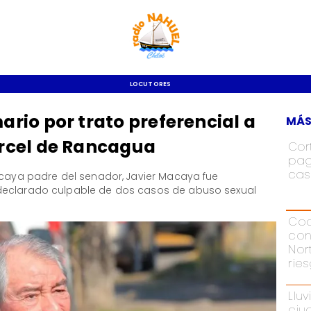
LOCUTORES
io por trato preferencial a
MÁS
rcel de Rancagua
Cor
pag
cas
acaya padre del senador, Javier Macaya fue
declarado culpable de dos casos de abuso sexual
Cod
con
Nor
rie
Lluv
ciu