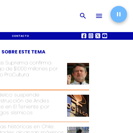
CONTACTO
QUIÉNES SOMOS
 SOBRE ESTE TEMA
te Suprema confirma
o de $1.000 millones por
o ProCultura
elco suspende
strucción de Andes
te en El Teniente por
sgos sísmicos
ias históricas en Chile:
dades alcanzan máximos