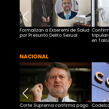
no por
Formalizan a Exseremi de Salud
Confir
ío Rahue
por Presunto Delito Sexual
tripulan
en Tal
NACIONAL
nismo
Corte Suprema confirma pago
Codelc