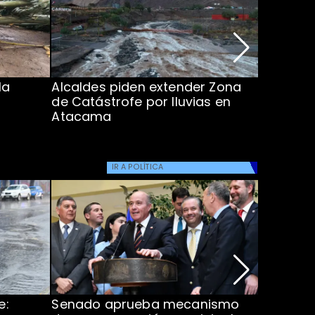
la
Alcaldes piden extender Zona
Inundaci
de Catástrofe por lluvias en
entre Co
Atacama
IR A
POLÍTICA
e:
Senado aprueba mecanismo
Corte S