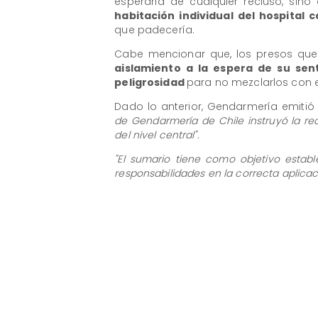
esperaría de cualquier recluso, sin
habitación individual del hospital c
que padecería.
Cabe mencionar que, los presos que
aislamiento a la espera de su sen
peligrosidad
para no mezclarlos con e
Dado lo anterior, Gendarmería emit
de Gendarmería de Chile instruyó la rea
del nivel central".
"El sumario tiene como objetivo estab
responsabilidades en la correcta aplica