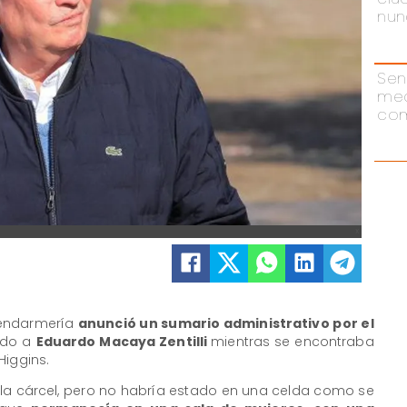
nun
Sen
me
com
X
Gendarmería
anunció un sumario administrativo por el
ado a
Eduardo Macaya Zentilli
mientras se encontraba
Higgins.
 la cárcel, pero no habría estado en una celda como se