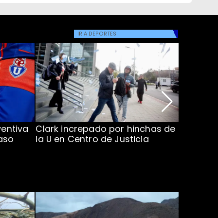
IR A
DEPORTES
ventiva
Clark increpado por hinchas de
Vozinha 
aso
la U en Centro de Justicia
Colo Co