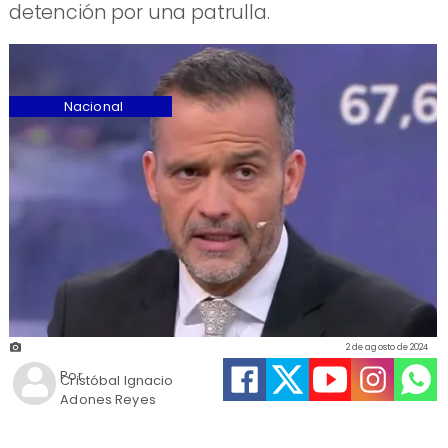
detención por una patrulla.
Nacional
2 de agosto de 2024
Por
Cristóbal Ignacio
Adones Reyes