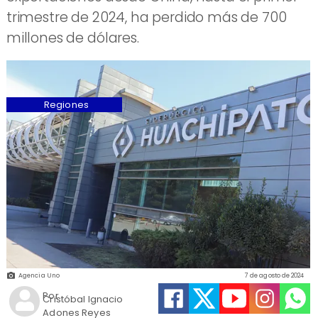
trimestre de 2024, ha perdido más de 700
millones de dólares.
Regiones
Agencia Uno
7 de agosto de 2024
Por
Cristóbal Ignacio
Adones Reyes