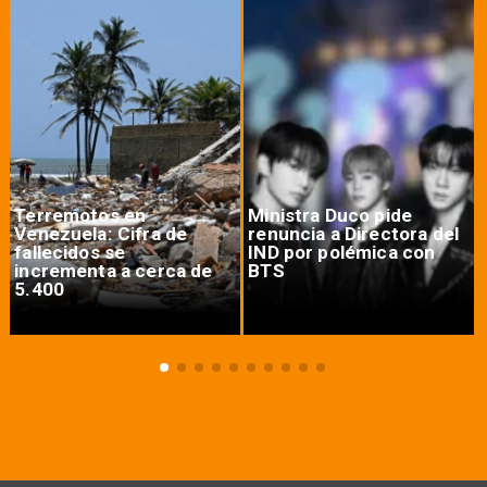
Terremotos en
Ministra Duco pide
Venezuela: Cifra de
renuncia a Directora del
fallecidos se
IND por polémica con
incrementa a cerca de
BTS
5.400