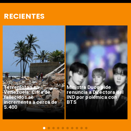
RECIENTES
Terremotos en
Ministra Duco pide
Venezuela: Cifra de
renuncia a Directora del
fallecidos se
IND por polémica con
incrementa a cerca de
BTS
5.400