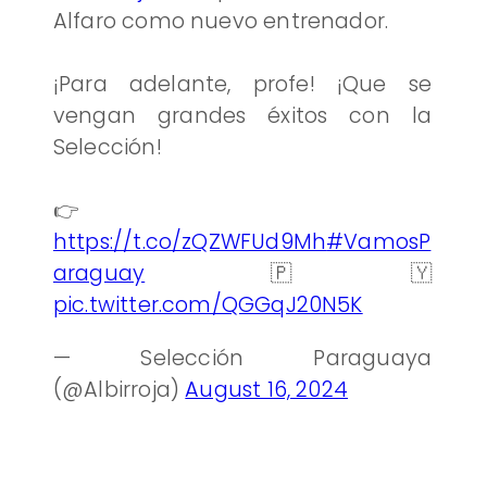
Alfaro como nuevo entrenador.
¡Para adelante, profe! ¡Que se
vengan grandes éxitos con la
Selección!
👉
https://t.co/zQZWFUd9Mh
#VamosP
araguay
🇵🇾
pic.twitter.com/QGGqJ20N5K
— Selección Paraguaya
(@Albirroja)
August 16, 2024