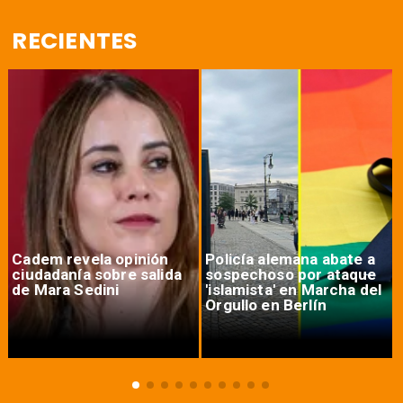
RECIENTES
Cadem revela opinión
Policía alemana abate a
ciudadanía sobre salida
sospechoso por ataque
de Mara Sedini
'islamista' en Marcha del
Orgullo en Berlín