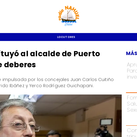
LOCUTORES
ituyó al alcalde de Puerto
MÁS
e deberes
Apr
Par
inve
 fue impulsada por los concejales Juan Carlos Cuitiño
rrido Ibáñez y Yerco Rodríguez Guichapani.
For
Sal
Sex
Con
tri