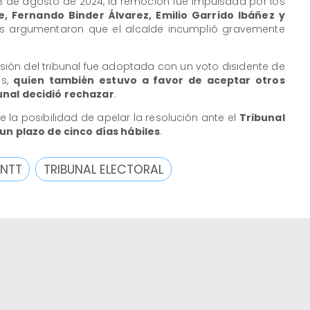
 23 de agosto de 2024, la remoción fue impulsada por los
e, Fernando Binder Álvarez, Emilio Garrido Ibáñez y
es argumentaron que el alcalde incumplió gravemente
.
sión del tribunal fue adoptada con un voto disidente de
es,
quien también estuvo a favor de aceptar otros
unal decidió rechazar
.
e la posibilidad de apelar la resolución ante el
Tribunal
 un plazo de cinco días hábiles
.
NTT
TRIBUNAL ELECTORAL