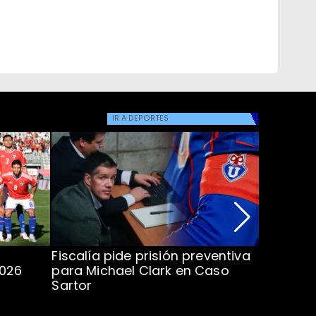
IR A
DEPORTES
Fiscalía pide prisión preventiva
Clark in
2026
para Michael Clark en Caso
la U en 
Sartor