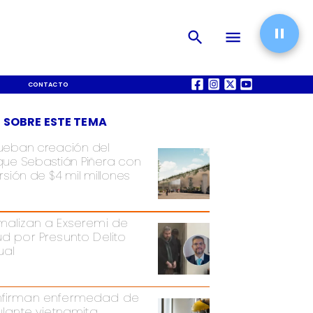
CONTACTO
QUIÉNES SOMOS
 SOBRE ESTE TEMA
ueban creación del
que Sebastián Piñera con
rsión de $4 mil millones
malizan a Exseremi de
ud por Presunto Delito
ual
firman enfermedad de
pulante vietnamita