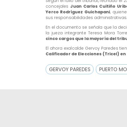
Según el fallo del tribunal, fechado el
concejales
Juan Carlos Cuitiño Urib
Yerco Rodríguez Guichapani
, quien
sus responsabilidades administrativas
En el documento se señala que la deci
la jueza integrante Teresa Mora Torr
cinco cargos que la mayoría del trib
El ahora exalcalde Gervoy Paredes tien
Calificador de Elecciones (Tricel) en
GERVOY PAREDES
PUERTO MO