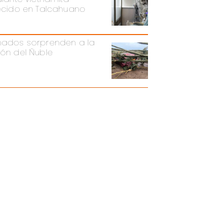
lecido en Talcahuano
nados sorprenden a la
ión del Ñuble