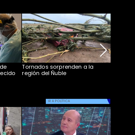
 de
Tornados sorprenden a la
Alcaldes
lecido
región del Ñuble
de Catás
Atacam
IR A
POLÍTICA