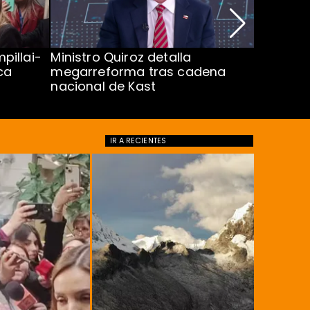
pillai-
Ministro Quiroz detalla
Alarmant
ca
megarreforma tras cadena
13 a 15 
nacional de Kast
Minsal
IR A
RECIENTES