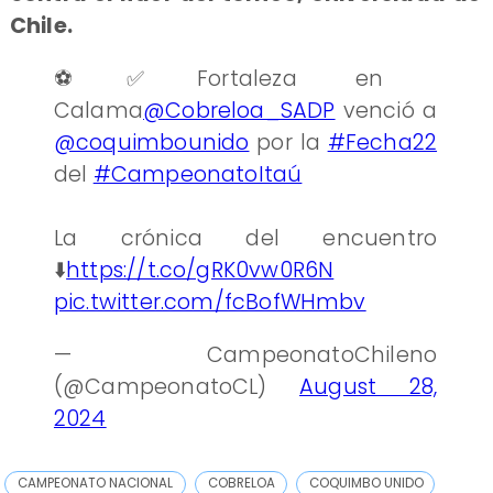
Chile.
⚽️✅Fortaleza en
Calama
@Cobreloa_SADP
venció a
@coquimbounido
por la
#Fecha22
del
#CampeonatoItaú
La crónica del encuentro
⬇️
https://t.co/gRK0vw0R6N
pic.twitter.com/fcBofWHmbv
— CampeonatoChileno
(@CampeonatoCL)
August 28,
2024
CAMPEONATO NACIONAL
COBRELOA
COQUIMBO UNIDO