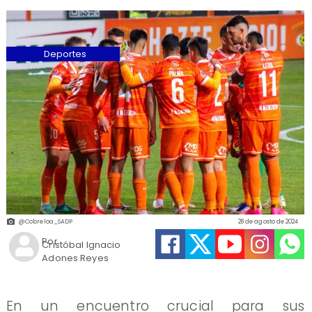
Deportes
@Cobreloa_SADP
28 de agosto de 2024
Por
Cristóbal Ignacio
Adones Reyes
En un encuentro crucial para sus