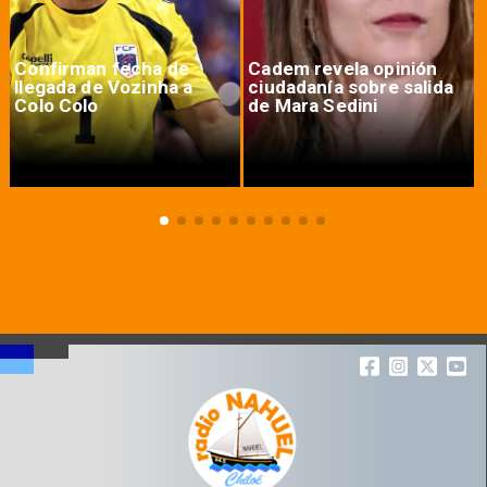
Confirman fecha de
Cadem revela opinión
llegada de Vozinha a
ciudadanía sobre salida
Colo Colo
de Mara Sedini