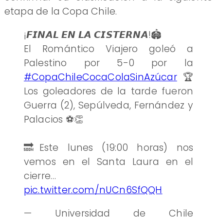
etapa de la Copa Chile.
¡𝙁𝙄𝙉𝘼𝙇 𝙀𝙉 𝙇𝘼 𝘾𝙄𝙎𝙏𝙀𝙍𝙉𝘼!🏟️
El Romántico Viajero goleó a
Palestino por 5-0 por la
#CopaChileCocaColaSinAzúcar
🏆
Los goleadores de la tarde fueron
Guerra (2), Sepúlveda, Fernández y
Palacios ⚽️👏
🔜Este lunes (19:00 horas) nos
vemos en el Santa Laura en el
cierre…
pic.twitter.com/nUCn6SfQQH
— Universidad de Chile