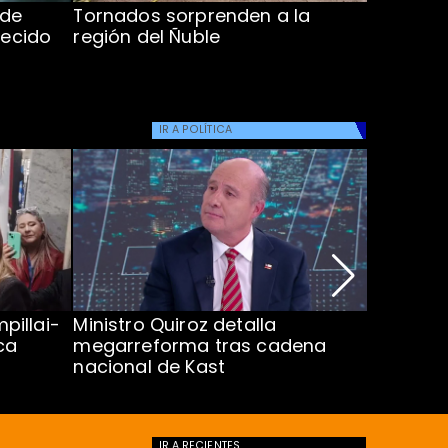
 de
Tornados sorprenden a la
Alcaldes
lecido
región del Ñuble
de Catás
Atacam
IR A
POLÍTICA
pillai-
Ministro Quiroz detalla
Alarmant
ca
megarreforma tras cadena
13 a 15 
nacional de Kast
Minsal
IR A
RECIENTES