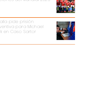
alía pide prisión
ventiva para Michael
rk en Caso Sartor