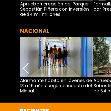
 para
Aprueban creación del Parque
Formali
 rodeo
Sebastián Piñera con inversión
por Pre
de $4 mil millones
NACIONAL
Alarmante hábito en jóvenes de
Aprueba
dena
13 a 15 años según encuesta del
Sebasti
Minsal
de $4 m
RECIENTES