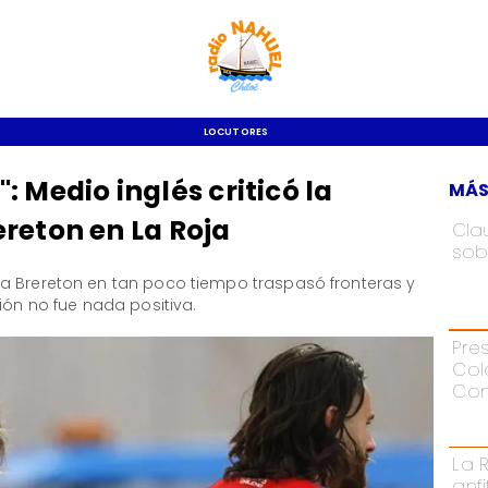
LOCUTORES
 Medio inglés criticó la
MÁS
reton en La Roja
Cla
sob
 a Brereton en tan poco tiempo traspasó fronteras y
ión no fue nada positiva.
Pre
Col
Con
La 
anf