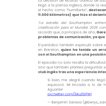
La decisión de Ricardo Gareca de sac
llegó a la prensa inglesa, donde la re
el hecho como “humillante”,
destacan
11.000 kilómetros) que hizo el delan
“La estrella del Southampton enfre
clasificación para el Mundial 2026 cont
recordó que, a principios de año,
Gare
problemas de comunicación, ya que 
El periódico también especuló sobre 
en Brereton,
quien ha tenido un arr
con el Southampton en una posición 
El episodio no solo resalta la dificult
sino que también plantea preguntas 
club inglés tras una experiencia in
Si bien, me alegré cuando lleg
equivocó. Mi tincada a lo de h
Aguante!
pic.twitter.com/3iku0SITW1
— Benjamín Saravia (@benja_sar