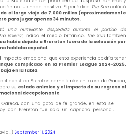
ar a Brereton en tan poco tiempo traspasó fronteras y
acción no fue nada positiva. El periódico
The Sun
calificó
do el largo viaje de 7.000 millas (aproximadamente
tero para jugar apenas 34 minutos.
ntó una humillante despedida durante el partido de
ra Bolivia”
, indicó el medio británico.
The Sun
también
ca había dejado a Brereton fuera de la selección por
no hablaba español.
el impacto emocional que esta experiencia podría tener
anque complicado en la Premier League 2024-2025,
baja en la tabla
.
ad del debut de Brereton como titular en la era de Gareca,
sobre su
estado anímico y el impacto de su regreso al
ternacional decepcionante
.
ó Gareca, con una gota de fé grande, en esta se
oy con Brereton fue solo un capricho personal.
avia_)
September 11, 2024