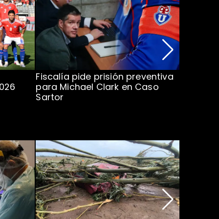
Fiscalía pide prisión preventiva
Clark in
2026
para Michael Clark en Caso
la U en 
Sartor