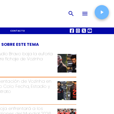
CONTACTO
QUIÉNES SOMOS
 SOBRE ESTE TEMA
udio Bravo baja la euforia
re fichaje de Vozinha
sentación de Vozinha en
o Colo: Fecha, Estadio y
trato
Roja enfrentará a los
itriones del Mundial 2026