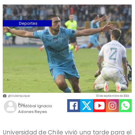
Deportes
@ClubDIquique
30 de septiembre de 2024
Por
Cristóbal Ignacio
Adones Reyes
Universidad de Chile vivió una tarde para el