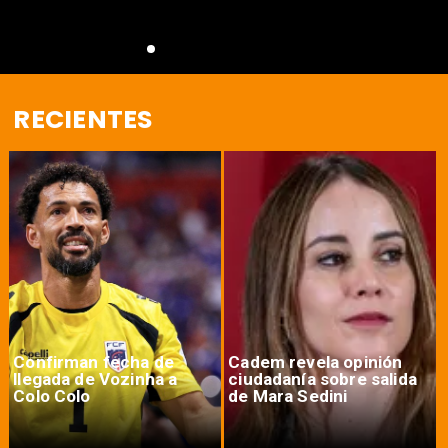
RECIENTES
Confirman fecha de
Cadem revela opinión
llegada de Vozinha a
ciudadanía sobre salida
Colo Colo
de Mara Sedini