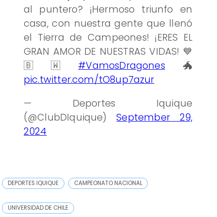
al puntero? ¡Hermoso triunfo en
casa, con nuestra gente que llenó
el Tierra de Campeones! ¡ERES EL
GRAN AMOR DE NUESTRAS VIDAS! 💙
🇧🇼
#VamosDragones
🐲
pic.twitter.com/tO8up7azur
— Deportes Iquique
(@ClubDIquique)
September 29,
2024
DEPORTES IQUIQUE
CAMPEONATO NACIONAL
UNIVERSIDAD DE CHILE