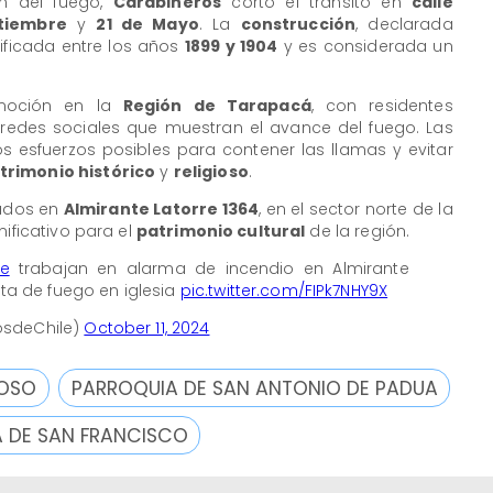
ión del fuego,
Carabineros
cortó el tránsito en
calle
tiembre
y
21 de Mayo
. La
construcción
, declarada
dificada entre los años
1899 y 1904
y es considerada un
nmoción en la
Región de Tarapacá
, con residentes
edes sociales que muestran el avance del fuego. Las
 esfuerzos posibles para contener las llamas y evitar
trimonio histórico
y
religioso
.
cados en
Almirante Latorre 1364
, en el sector norte de la
nificativo para el
patrimonio cultural
de la región.
ue
trabajan en alarma de incendio en Almirante
ata de fuego en iglesia
pic.twitter.com/FIPk7NHY9X
sdeChile)
October 11, 2024
IOSO
PARROQUIA DE SAN ANTONIO DE PADUA
A DE SAN FRANCISCO