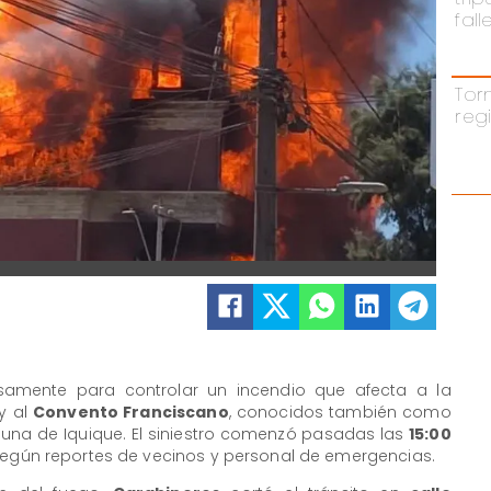
fal
Tor
reg
samente para controlar un incendio que afecta a la
y al
Convento Franciscano
, conocidos también como
muna de Iquique. El siniestro comenzó pasadas las
15:00
 según reportes de vecinos y personal de emergencias.