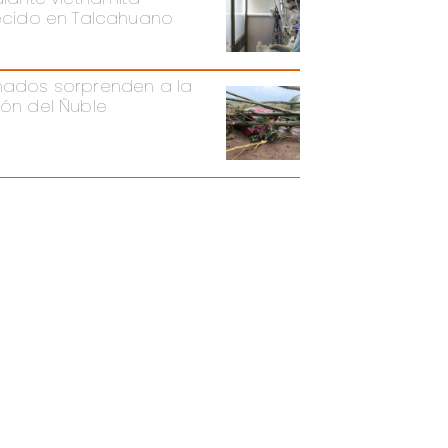
lecido en Talcahuano
nados sorprenden a la
ión del Ñuble