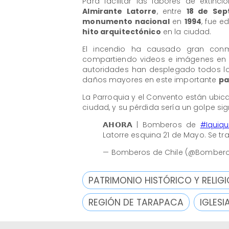
Para facilitar las labores de extinc
Almirante Latorre
, entre
18 de Sep
monumento nacional
en
1994
, fue e
hito arquitectónico
en la ciudad.
El incendio ha causado gran co
compartiendo videos e imágenes en r
autoridades han desplegado todos los
daños mayores en este importante
pa
La Parroquia y el Convento están ubi
ciudad, y su pérdida sería un golpe sig
𝗔𝗛𝗢𝗥𝗔 | Bomberos de
#Iquiq
Latorre esquina 21 de Mayo. Se tr
— Bomberos de Chile (@Bombero
PATRIMONIO HISTÓRICO Y RELIG
REGIÓN DE TARAPACA
IGLESI