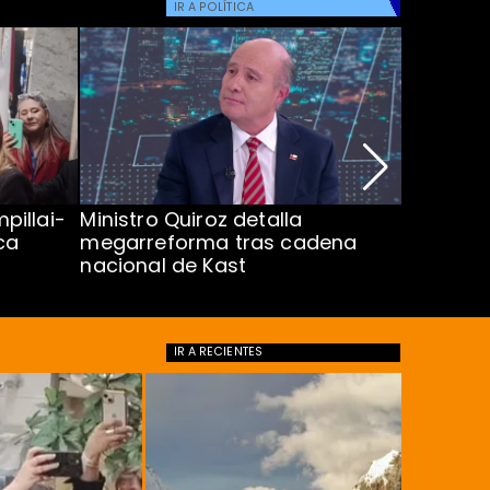
IR A
POLÍTICA
pillai-
Ministro Quiroz detalla
Alarmant
ca
megarreforma tras cadena
13 a 15 
nacional de Kast
Minsal
IR A
RECIENTES