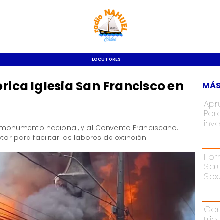
LOCUTORES
rica Iglesia San Francisco en
MÁS
Apr
Par
inve
ada monumento nacional, y al Convento Franciscano.
tor para facilitar las labores de extinción.
For
Sal
Sex
Con
tri