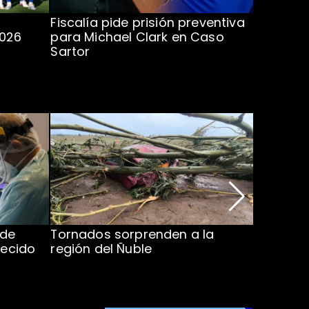
Fiscalía pide prisión preventiva
Clark in
2026
para Michael Clark en Caso
la U en 
Sartor
 de
Tornados sorprenden a la
Alcaldes
lecido
región del Ñuble
de Catás
Atacam