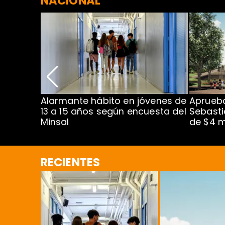
NACIONAL
Alarmante hábito en jóvenes de
Aprueba
dena
13 a 15 años según encuesta del
Sebasti
Minsal
de $4 m
RECIENTES