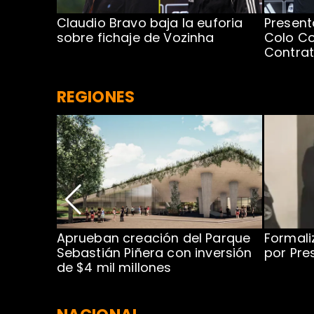
egada de
Claudio Bravo baja la euforia
Present
sobre fichaje de Vozinha
Colo Co
Contra
REGIONES
 para
Aprueban creación del Parque
Formali
 rodeo
Sebastián Piñera con inversión
por Pre
de $4 mil millones