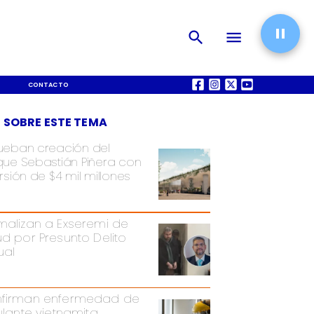
CONTACTO
QUIÉNES SOMOS
 SOBRE ESTE TEMA
ueban creación del
que Sebastián Piñera con
rsión de $4 mil millones
malizan a Exseremi de
ud por Presunto Delito
ual
firman enfermedad de
pulante vietnamita