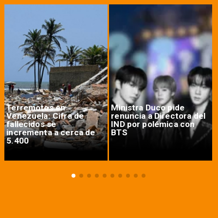
Terremotos en
Ministra Duco pide
Venezuela: Cifra de
renuncia a Directora del
fallecidos se
IND por polémica con
incrementa a cerca de
BTS
5.400