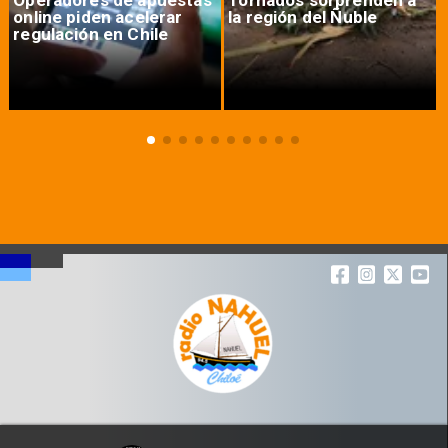
online piden acelerar
la región del Ñuble
regulación en Chile