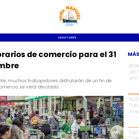
LOCUTORES
rarios de comercio para el 31
MÁS
embre
Ala
de 
enc
te, muchos trabajadores disfrutarán de un fin de
comercio se verá afectado.
Apr
Par
inv
Sen
Cam