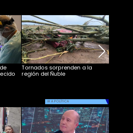
 de
Tornados sorprenden a la
Alcaldes
lecido
región del Ñuble
de Catás
Atacam
IR A
POLÍTICA