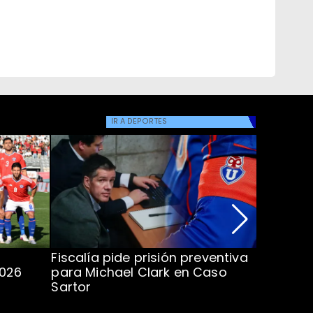
IR A
DEPORTES
Fiscalía pide prisión preventiva
Clark in
2026
para Michael Clark en Caso
la U en 
Sartor